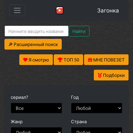
Загонка
Найти
🔎 Расширенный поиск
Я смотрю
ТОП 50
МНЕ ПОВЕЗЕТ
Подборки
сериал?
Год
Жанр
Страна