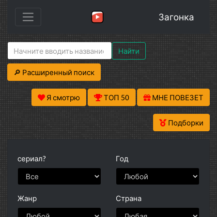
Загонка
Найти
🔎 Расширенный поиск
Я смотрю
ТОП 50
МНЕ ПОВЕЗЕТ
Подборки
сериал?
Год
Жанр
Страна